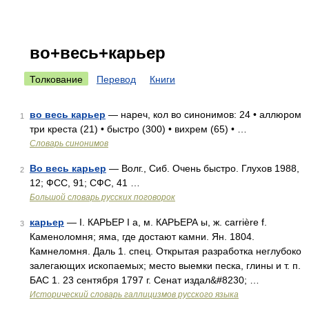
во+весь+карьер
Толкование
Перевод
Книги
во весь карьер
— нареч, кол во синонимов: 24 • аллюром
1
три креста (21) • быстро (300) • вихрем (65) • …
Словарь синонимов
Во весь карьер
— Волг., Сиб. Очень быстро. Глухов 1988,
2
12; ФСС, 91; СФС, 41 …
Большой словарь русских поговорок
карьер
— I. КАРЬЕР I а, м. КАРЬЕРА ы, ж. carrière f.
3
Каменоломня; яма, где достают камни. Ян. 1804.
Камнеломня. Даль 1. спец. Открытая разработка неглубоко
залегающих ископаемых; место выемки песка, глины и т. п.
БАС 1. 23 сентября 1797 г. Сенат издал&#8230; …
Исторический словарь галлицизмов русского языка