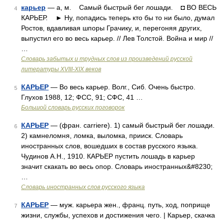
карьер
— а, м. Самый быстрый бег лошади. ◘ ВО ВЕСЬ
4
КАРЬЕР. ► Ну, попадись теперь кто бы то ни было, думал
Ростов, вдавливая шпоры Грачику, и, перегоняя других,
выпустил его во весь карьер. // Лев Толстой. Война и мир //
…
Словарь забытых и трудных слов из произведений русской
литературы ХVIII-ХIХ веков
КАРЬЕР
— Во весь карьер. Волг., Сиб. Очень быстро.
5
Глухов 1988, 12; ФСС, 91; СФС, 41 …
Большой словарь русских поговорок
КАРЬЕР
— (фран. carriere). 1) самый быстрый бег лошади.
6
2) камнеломня, ломка, выломка, прииск. Словарь
иностранных слов, вошедших в состав русского языка.
Чудинов А.Н., 1910. КАРЬЕР пустить лошадь в карьер
значит скакать во весь опор. Словарь иностранных&#8230;
…
Словарь иностранных слов русского языка
КАРЬЕР
— муж. карьера жен., франц. путь, ход, поприще
7
жизни, службы, успехов и достижения чего. | Карьер, скачка