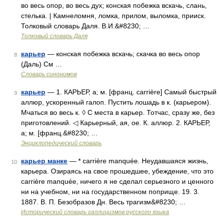
во весь опор, во весь дух; конская побежка вскачь, слань,
стелька. | Камнеломня, ломка, прилом, выломка, прииск.
Толковый словарь Даля. В.И.&#8230; …
Толковый словарь Даля
карьер
— конская побежка вскачь; скачка во весь опор
8
(Даль) См …
Словарь синонимов
карьер
— 1. КАРЬЕР, а; м. [франц. carrière] Самый быстрый
9
аллюр, ускоренный галоп. Пустить лошадь в к. (карьером).
Мчаться во весь к. ◊ С места в карьер. Тотчас, сразу же, без
приготовлений. ◁ Карьерный, ая, ое. К. аллюр. 2. КАРЬЕР,
а; м. [франц.&#8230; …
Энциклопедический словарь
карьер манке
— * carrière manquée. Неудавшаяся жизнь,
10
карьера. Озираясь на свое прошедшее, убеждение, что это
carrière manquée, ничего я не сделал серьезного и ценного
ни на учебном, ни на государственном поприще. 19. 3.
1887. В. П. Безобразов Дн. Весь трагизм&#8230; …
Исторический словарь галлицизмов русского языка